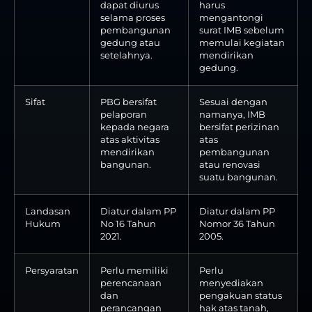
dapat diurus
harus
selama proses
mengantongi
pembangunan
surat IMB sebelum
gedung atau
memulai kegiatan
setelahnya.
mendirikan
gedung.
Sifat
PBG bersifat
Sesuai dengan
pelaporan
namanya, IMB
kepada negara
bersifat perizinan
atas aktivitas
atas
mendirikan
pembangunan
bangunan.
atau renovasi
suatu bangunan.
Landasan
Diatur dalam PP
Diatur dalam PP
Hukum
No 16 Tahun
Nomor 36 Tahun
2021.
2005.
Persyaratan
Perlu memiliki
Perlu
perencanaan
menyediakan
dan
pengakuan status
perancangan
hak atas tanah,