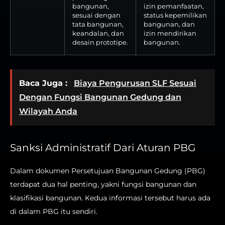
bangunan,
izin pemanfaatan,
sesuai dengan
status kepemilikan
tata bangunan,
bangunan, dan
keandalan, dan
izin mendirikan
desain prototipe.
bangunan.
Baca Juga :
Biaya Pengurusan SLF Sesuai
Dengan Fungsi Bangunan Gedung dan
Wilayah Anda
Sanksi Administratif Dari Aturan PBG
Dalam dokumen Persetujuan Bangunan Gedung (PBG)
terdapat dua hal penting, yakni fungsi bangunan dan
klasifikasi bangunan. Kedua informasi tersebut harus ada
di dalam PBG itu sendiri.