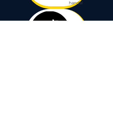
handal
Faster
Kecepatan adalah
salah satu tolak ukur
kami memberikan
kepuasan kepada
Client